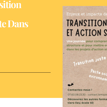
ition
te Dans