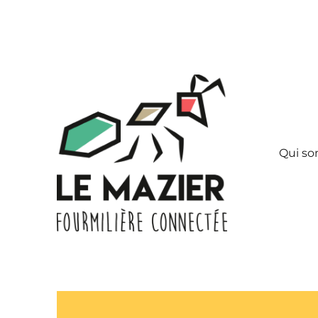
Qui s
lien social, recyclage et réemploi
Association Bocage Num