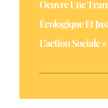
Oeuvre Une Trans
Écologique Et Jus
L’action Sociale »