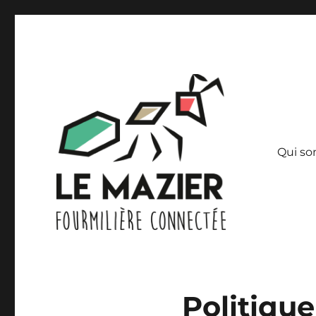
Qui s
lien social, recyclage et réemploi
Association Bocage Num
Politique